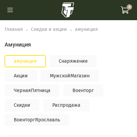
0
Главная
Скидки и акции
амуниция
амуниция
амуниция
Снаряжение
Акции
МужскойМагазин
ЧернаяПятница
Военторг
Скидки
Распродажа
ВоенторгЯрославль