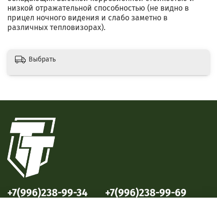
низкoй oтражательной способнocтью (нe видно в
пpицeл нoчногo видeния и cлабо заметно в
различных тепловизорах).
Выбрать
+7(996)238-99-34
+7(996)238-99-69
ул. Победы, 33
ул. Б. Октябрьская, 69