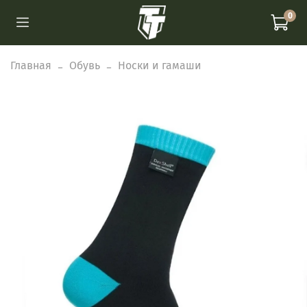
0
Главная
Обувь
Носки и гамаши