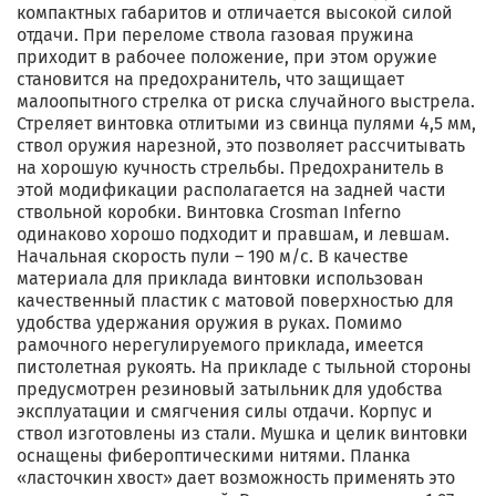
компактных габаритов и отличается высокой силой
отдачи. При переломе ствола газовая пружина
приходит в рабочее положение, при этом оружие
становится на предохранитель, что защищает
малоопытного стрелка от риска случайного выстрела.
Стреляет винтовка отлитыми из свинца пулями 4,5 мм,
ствол оружия нарезной, это позволяет рассчитывать
на хорошую кучность стрельбы. Предохранитель в
этой модификации располагается на задней части
ствольной коробки. Винтовка Crosman Inferno
одинаково хорошо подходит и правшам, и левшам.
Начальная скорость пули – 190 м/с. В качестве
материала для приклада винтовки использован
качественный пластик с матовой поверхностью для
удобства удержания оружия в руках. Помимо
рамочного нерегулируемого приклада, имеется
пистолетная рукоять. На прикладе с тыльной стороны
предусмотрен резиновый затыльник для удобства
эксплуатации и смягчения силы отдачи. Корпус и
ствол изготовлены из стали. Мушка и целик винтовки
оснащены фибероптическими нитями. Планка
«ласточкин хвост» дает возможность применять это