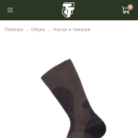
0
Главная
Обувь
Носки и гамаши