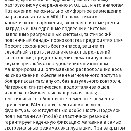
разгрузочному снаряжению M.O.L.L.E. и его аналогам.
Назначение: максимально комфортное размещение
на различных типах MOLLE-совместимого
тактического снаряжения, включая поясные ремни,
нагрудные, набедренные подвесные системы,
наплечные разгрузочные системы, тактический
поясничный бандаж производства предприятия Стич
Профи; сохранность боеприпасов, защита от
случайной утраты, механических повреждений,
загрязнения, предотвращение демаскирующих
звуков при любых передвижениях и активном
маневрировании; оптимальное распределение веса
на снаряжении; обеспечение мгновенного доступа к
боеприпасам «вслепую», без визуального контроля.
Материал: синтетическая, водоотталкивающая,
износоустойчивая, высокопрочная ткань;
текстильные, особопрочные ременные элементы
крепления, PAL-стропы; эластичная резина;
фурнитура. Конструктивные особенности: Подсумок
под 1 магазин АК (molle) с эластичной резиной
гарантирует надежную фиксацию магазина в самых
экстремальных режимах эксплуатации. При закрытом