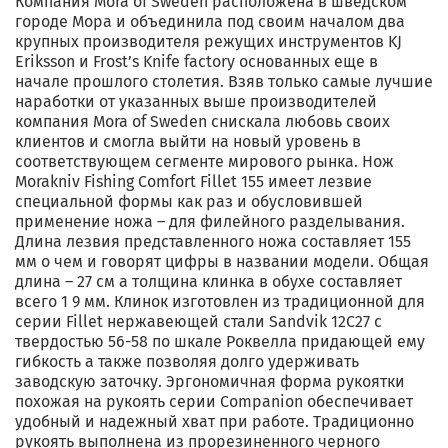
Компания Mora of Sweden расположена в шведском
городе Мора и объединила под своим началом два
крупных производителя режущих инструментов KJ
Eriksson и Frost’s Knife factory основанных еще в
начале прошлого столетия. Взяв только самые лучшие
наработки от указанных выше производителей
компания Mora of Sweden снискала любовь своих
клиентов и смогла выйти на новый уровень в
соответствующем сегменте мирового рынка. Нож
Morakniv Fishing Comfort Fillet 155 имеет лезвие
специальной формы как раз и обусловившей
применение ножа – для филейного разделывания.
Длина лезвия представленного ножа составляет 155
мм о чем и говорят цифры в названии модели. Общая
длина – 27 см а толщина клинка в обухе составляет
всего 1 9 мм. Клинок изготовлен из традиционной для
серии Fillet нержавеющей стали Sandvik 12C27 с
твердостью 56-58 по шкале Роквелла придающей ему
гибкость а также позволяя долго удерживать
заводскую заточку. Эргономичная форма рукоятки
похожая на рукоять серии Companion обеспечивает
удобный и надежный хват при работе. Традиционно
рукоять выполнена из прорезиненного черного