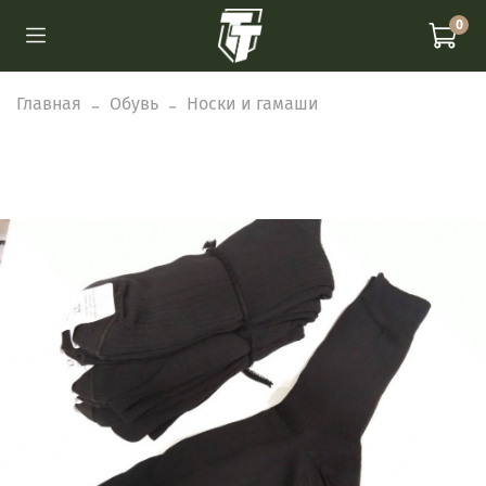
0
Главная
Обувь
Носки и гамаши