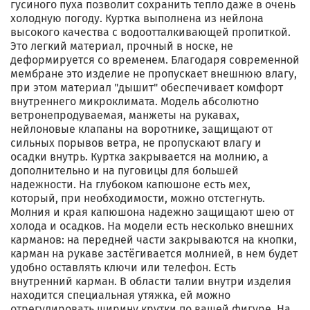
гусиного пуха позволит сохранить тепло даже в очень
холодную погоду. Куртка выполнена из нейлона
высокого качества с водоотталкивающей пропиткой.
Это легкий материал, прочный в носке, не
деформируется со временем. Благодаря современной
мембране это изделие не пропускает внешнюю влагу,
при этом материал "дышит" обеспечивает комфорт
внутреннего микроклимата. Модель абсолютно
ветронепродуваемая, манжеты на рукавах,
нейлоновые клапаны на воротнике, защищают от
сильных порывов ветра, не пропускают влагу и
осадки внутрь. Куртка закрывается на молнию, а
дополнительно и на пуговицы для большей
надежности. На глубоком капюшоне есть мех,
который, при необходимости, можно отстегнуть.
Молния и края капюшона надежно защищают шею от
холода и осадков. На модели есть несколько внешних
карманов: на передней части закрываются на кнопки,
карман на рукаве застёгивается молнией, в нем будет
удобно оставлять ключи или телефон. Есть
внутренний карман. В области талии внутри изделия
находится специальная утяжка, ей можно
отрегулировать ширину крутки по вашей фигуре. На