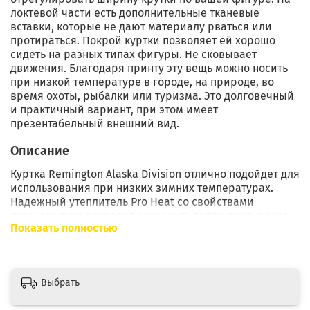
локтевой части есть дополнительные тканевые
вставки, которые не дают материалу рваться или
протираться. Покрой куртки позволяет ей хорошо
сидеть на разных типах фигуры. Не сковывает
движения. Благодаря принту эту вещь можно носить
при низкой температуре в городе, на природе, во
время охоты, рыбалки или туризма. Это долговечный
и практичный вариант, при этом имеет
презентабельный внешний вид.
Описание
Куртка Remington Alaska Division отлично подойдет для
использования при низких зимних температурах.
Надежный утеплитель Pro Heat со свойствами
гусиного пуха позволит сохранить тепло даже в очень
Показать полностью
холодную погоду. Куртка выполнена из нейлона
высокого качества с водоотталкивающей пропиткой.
Это легкий материал, прочный в носке, не
деформируется со временем. Благодаря современной
Выбрать
мембране это изделие не пропускает внешнюю влагу,
при этом материал "дышит" обеспечивает комфорт