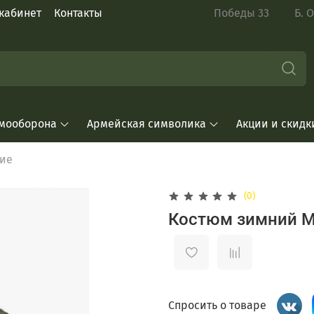
кабинет
Контакты
Победы 33 Б. Окт
мооборона
Армейская символика
Акции и скидк
ие
(0)
Костюм зимний М
Спросить о товаре