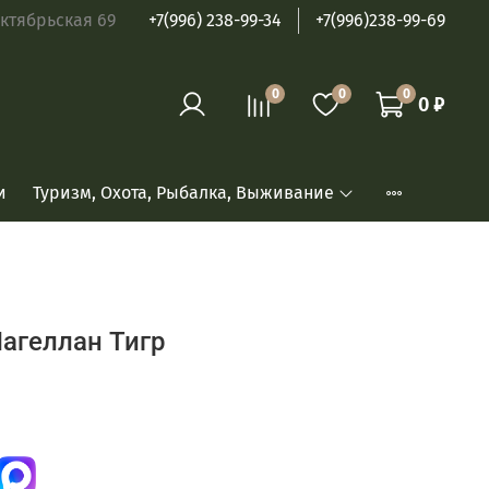
ябрьская 69
+7(996) 238-99-34
+7(996)238-99-69
0
0
0
0 ₽
и
Туризм, Охота, Рыбалка, Выживание
агеллан Тигр