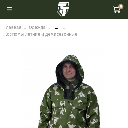
0
Главная
Одежда
...
Костюмы летние и демисезонные