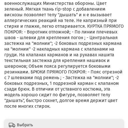
военнослужащих Министерства обороны. Цвет
зеленый. Мягкая ткань rip-stop с добавлением
вискозы позволяет телу "дышать" и н е вызывает
аллергических реакций на теле. Не капризный при
стирке и глажке, легко отпаривается. КУРТКА ПРЯМОГО
ПОКРОЯ: - Воротник отложной; - По линии плечевых
швов - шлевки для крепления погон ; - Центральная
застежка на "молнии"; -2 боковых подрезных кармана
на "молнии" -2 накладных кармана с клапанами на
груди. На клапанах карманов и на рукавах нашита
текстильная застежка для крепления нашивок и
шевронов; Объем пояса регулируется боковыми
резинками. БРЮКИ ПРЯМОГО ПОКРОЯ: - Пояс отрезной
с 7 шлевками под ремень ; - Застежка на "молнии"; -2
боковых подрезных, 1 подрезной карман с клапаном
сзади брюк. В отличии от уставного костюма, эта
модель хорошо сидит по фигуре, позволяет телу
"дышать", быстро сохнет, долгое время держит цвет
после многих стирок.
Выбрать