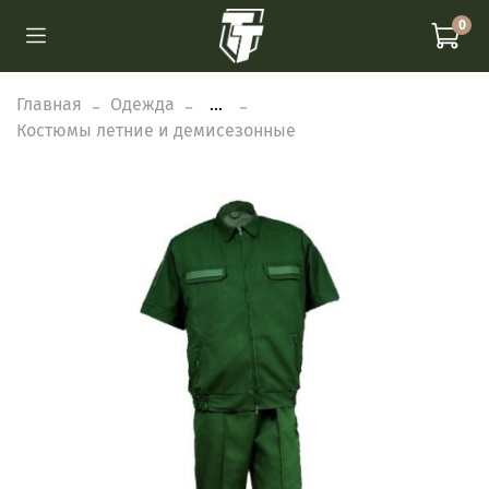
0
Главная
Одежда
...
Костюмы летние и демисезонные