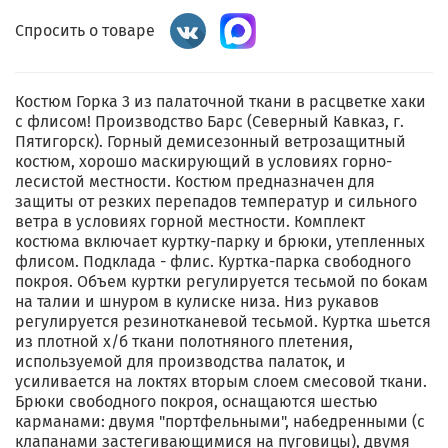
Спросить о товаре
Костюм Горка 3 из палаточной ткани в расцветке хаки
с флисом! Производство Барс (Северный Кавказ, г.
Пятигорск). Горный демисезонный ветрозащитный
костюм, хорошо маскирующий в условиях горно-
лесистой местности. Костюм предназначен для
защиты от резких перепадов температур и сильного
ветра в условиях горной местности. Комплект
костюма включает куртку-парку и брюки, утепленных
флисом. Подклада - флис. Куртка-парка свободного
покроя. Объем куртки регулируется тесьмой по бокам
на талии и шнуром в кулиске низа. Низ рукавов
регулируется резинотканевой тесьмой. Куртка шьется
из плотной х/б ткани полотняного плетения,
используемой для производства палаток, и
усиливается на локтях вторым слоем смесовой ткани.
Брюки свободного покроя, оснащаются шестью
карманами: двумя "портфельными", набедренными (с
клапанами застегивающимися на пуговицы), двумя