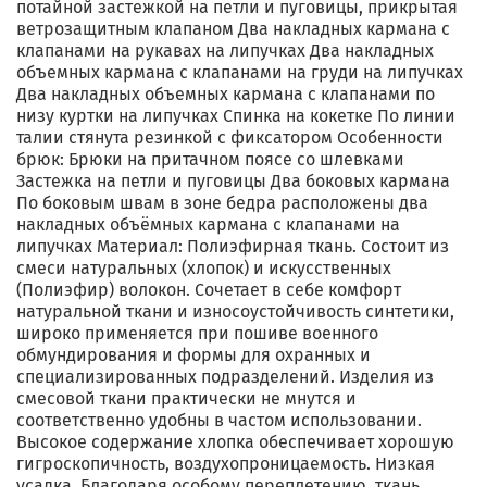
потайной застежкой на петли и пуговицы, прикрытая
ветрозащитным клапаном Два накладных кармана с
клапанами на рукавах на липучках Два накладных
объемных кармана с клапанами на груди на липучках
Два накладных объемных кармана с клапанами по
низу куртки на липучках Спинка на кокетке По линии
талии стянута резинкой с фиксатором Особенности
брюк: Брюки на притачном поясе со шлевками
Застежка на петли и пуговицы Два боковых кармана
По боковым швам в зоне бедра расположены два
накладных объёмных кармана с клапанами на
липучках Материал: Полиэфирная ткань. Состоит из
смеси натуральных (хлопок) и искусственных
(Полиэфир) волокон. Сочетает в себе комфорт
натуральной ткани и износоустойчивость синтетики,
широко применяется при пошиве военного
обмундирования и формы для охранных и
специализированных подразделений. Изделия из
смесовой ткани практически не мнутся и
соответственно удобны в частом использовании.
Высокое содержание хлопка обеспечивает хорошую
гигроскопичность, воздухопроницаемость. Низкая
усадка. Благодаря особому переплетению, ткань