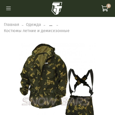
0
Главная
Одежда
...
Костюмы летние и демисезонные