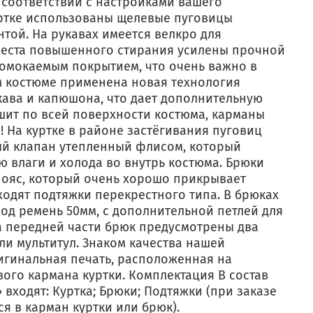
 соответствии с настройками вашего
уртке использованы щелевые пуговицы
той. На рукавах имеется велкро для
Места повышенного стирания усилены прочной
ромокаемым покрытием, что очень важно в
м костюме применена новая технология
ава и капюшона, что дает дополнительную
шит по всей поверхности костюма, карманы
 На куртке в районе застёгивания пуговиц
й клапан утепленный флисом, который
 влаги и холода во внутрь костюма. Брюки
ояс, который очень хорошо прикрывает
ходят подтяжки перекрестного типа. В брюках
од ремень 50мм, с дополнительной петлей для
а передней части брюк предусмотрены два
ли мультитул. Знаком качества нашей
игинальная печать, расположенная на
ого кармана куртки. Комплектация В состав
 входят: Куртка; Брюки; Подтяжки (при заказе
ся в карман куртки или брюк).