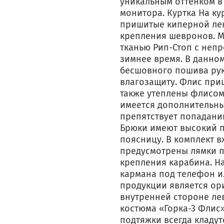
уникальным оттенком в
монитора. Куртка На к
пришитые киперной лен
крепления шевронов. 
тканью Рип-Стоп с неп
зимнее время. В данно
бесшовного пошива рук
влагозащиту. Флис при
также утеплены флисом!
имеется дополнительны
препятствует попаданию
Брюки имеют высокий п
поясницу. В комплект в
предусмотрены лямки п
крепления карабина. Н
кармана под телефон и
продукции является ор
внутренней стороне лев
костюма «Горка-3 Флис»
подтяжки всегда кладут