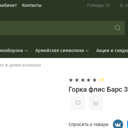
кабинет
Контакты
Победы 33 Б. Окт
мооборона
Армейская символика
Акции и скидк
ие и демисезонные
(0)
Горка флис Барс 3
Спросить о товаре