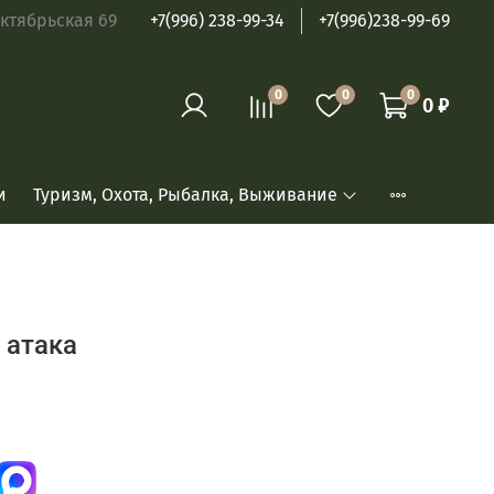
ябрьская 69
+7(996) 238-99-34
+7(996)238-99-69
0
0
0
0 ₽
и
Туризм, Охота, Рыбалка, Выживание
 атака