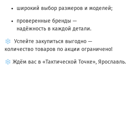
широкий
выбор
размеров
и
моделей;
проверенные
бренды
—
надёжность
в
каждой
детали.
❄️
Успейте
закупиться
выгодно
—
количество
товаров
по
акции
ограничено!
❄️
Ждём
вас
в
«Тактической
Точке»,
Ярославль.