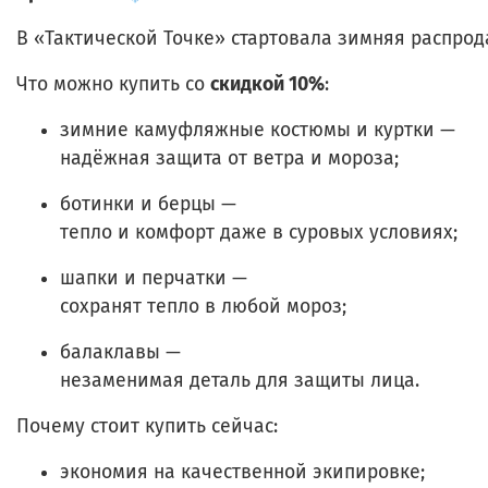
В
«Тактической
Точке»
стартовала
зимняя
распрод
Что
можно
купить
со
скидкой 10%
:
зимние
камуфляжные
костюмы и куртки
—
надёжная
защита
от
ветра
и
мороза;
ботинки
и
берцы
—
тепло
и
комфорт
даже
в
суровых
условиях;
шапки
и
перчатки
—
сохранят
тепло
в
любой
мороз;
балаклавы
—
незаменимая
деталь
для
защиты
лица.
Почему
стоит
купить
сейчас:
экономия
на
качественной
экипировке;