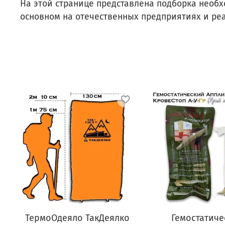
На этой странице представлена подборка необ
основном на отечественных предприятиях и ре
ТермоОдеяло ТакДеялко
Гемостатиче