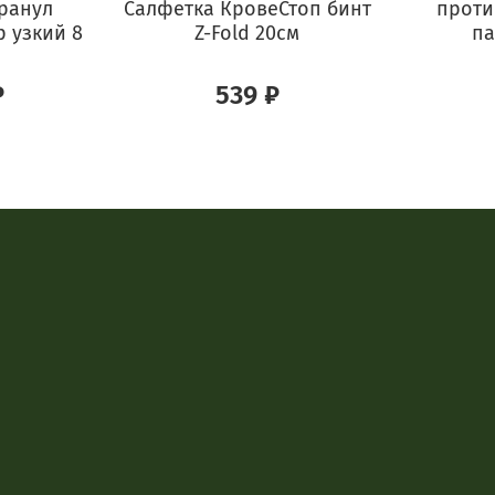
ранул
Салфетка КровеСтоп бинт
проти
р узкий 8
Z-Fold 20см
па
₽
539 ₽