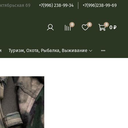
ябрьская 69
+7(996) 238-99-34
+7(996)238-99-69
0
0
0
0 ₽
и
Туризм, Охота, Рыбалка, Выживание