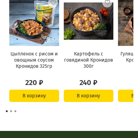
Цыпленок с рисом и
Картофель с
Гуляш 
овощным соусом
говядиной Кронидов
Крон
Кронидов 325гр
300г
220 ₽
240 ₽
3
В корзину
В корзину
В 