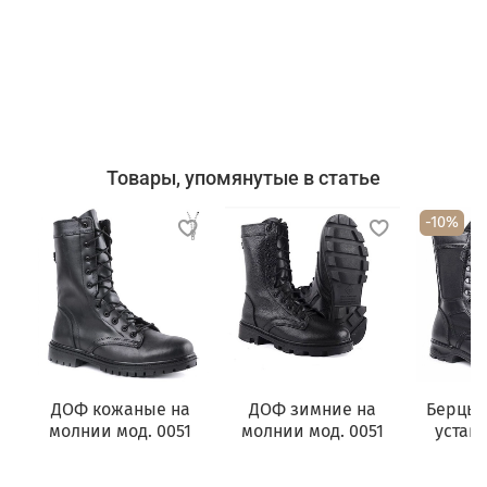
Товары, упомянутые в статье
-10%
ДОФ кожаные на
ДОФ зимние на
Берцы 
молнии мод. 0051
молнии мод. 0051
уставн
ч
5