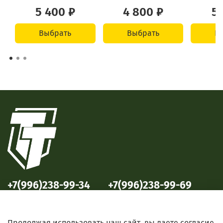
5 400 ₽
4 800 ₽
5 
Выбрать
Выбрать
В
+7(996)238-99-34
+7(996)238-99-69
ул. Победы, 33
ул. Б. Октябрьская, 69
Продолжая использовать наш сайт, вы даете согласие